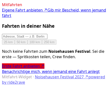
Mitfahrten
Eigene Fahrt anbieten ↗
Gib mir Bescheid, wenn jemand
fährt
Fahrten in deiner Nähe
25
km
50
km
100
km
250
km
Noch keine Fahrten
zum
Noisehausen Festival
. Sei die
erste — Spritkosten teilen, Crew finden.
Erste Fahrt anbieten ↗
Benachrichtige mich, wenn jemand eine Fahrt anlegt
Mitfahrt-Widget
·
Noisehausen Festival
2027
↗
powered
by ride2rave