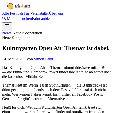
Alle Festivals
Für Veranstalter
Über uns
🔍 Mitfahrt suchen
Fahrt anbieten
News
›
Neue Kooperation
Neue Kooperation
Kulturgarten Open Air Themar ist dabei.
14. Mai 2026
· von
Simon Fakir
Das Kulturgarten Open Air in Themar nimmt ride2rave mit an Bord
— die Punk- und Hardcore-Crowd findet ihre Anreise ab sofort über
die kostenlose Mitfahr-Seite.
Themar liegt im Werra-Tal in Südthüringen — die Bahnstrecke ist
dünn getaktet, und abends nach dem Festival fährt praktisch nichts
mehr. Wer keinen Fahrer kennt, hing bisher an Facebook-Posts.
Genau dafür gibt's jetzt eine Alternative.
Heißt für dich: Wer zum Kulturgarten Open Air fährt, trägt sich
einmal ein — wer mitfahren will, findet unkompliziert jemanden,