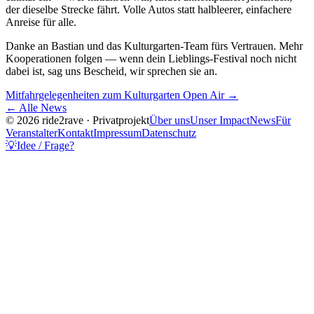
der dieselbe Strecke fährt. Volle Autos statt halbleerer, einfachere
Anreise für alle.
Danke an Bastian und das Kulturgarten-Team fürs Vertrauen. Mehr
Kooperationen folgen — wenn dein Lieblings-Festival noch nicht
dabei ist, sag uns Bescheid, wir sprechen sie an.
Mitfahrgelegenheiten zum Kulturgarten Open Air
→
← Alle News
© 2026 ride2rave · Privatprojekt
Über uns
Unser Impact
News
Für
Veranstalter
Kontakt
Impressum
Datenschutz
💡
Idee / Frage?