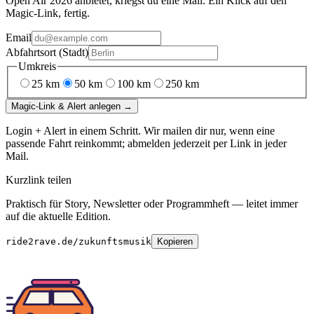
Open Air 2026
anbietet, kriegst du eine Mail. Ein Klick auf den
Magic-Link, fertig.
Email
Abfahrtsort (Stadt)
Umkreis
25
km
50
km
100
km
250
km
Magic-Link & Alert anlegen →
Login + Alert in einem Schritt. Wir mailen dir nur, wenn eine
passende Fahrt reinkommt; abmelden jederzeit per Link in jeder
Mail.
Kurzlink teilen
Praktisch für Story, Newsletter oder Programmheft — leitet immer
auf die aktuelle Edition.
ride2rave.de/zukunftsmusik
Kopieren