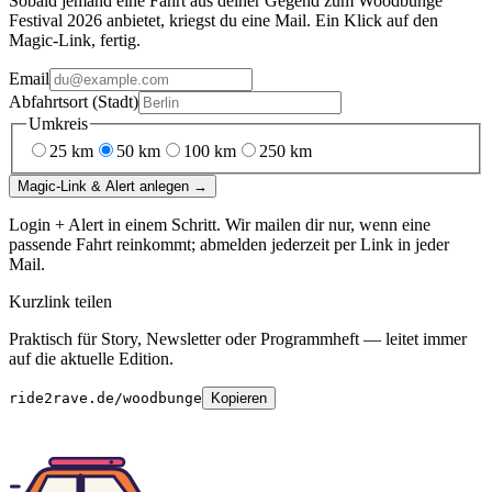
Sobald jemand eine Fahrt aus deiner Gegend
zum
Woodbunge
Festival 2026
anbietet, kriegst du eine Mail. Ein Klick auf den
Magic-Link, fertig.
Email
Abfahrtsort (Stadt)
Umkreis
25
km
50
km
100
km
250
km
Magic-Link & Alert anlegen →
Login + Alert in einem Schritt. Wir mailen dir nur, wenn eine
passende Fahrt reinkommt; abmelden jederzeit per Link in jeder
Mail.
Kurzlink teilen
Praktisch für Story, Newsletter oder Programmheft — leitet immer
auf die aktuelle Edition.
ride2rave.de/woodbunge
Kopieren