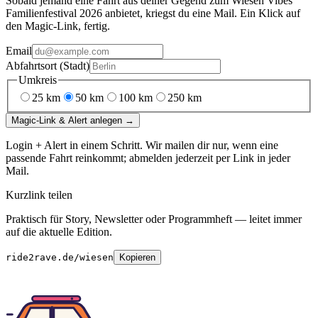
Sobald jemand eine Fahrt aus deiner Gegend
zum
Wiesen Vibes
Familienfestival 2026
anbietet, kriegst du eine Mail. Ein Klick auf
den Magic-Link, fertig.
Email
Abfahrtsort (Stadt)
Umkreis
25
km
50
km
100
km
250
km
Magic-Link & Alert anlegen →
Login + Alert in einem Schritt. Wir mailen dir nur, wenn eine
passende Fahrt reinkommt; abmelden jederzeit per Link in jeder
Mail.
Kurzlink teilen
Praktisch für Story, Newsletter oder Programmheft — leitet immer
auf die aktuelle Edition.
ride2rave.de/wiesen
Kopieren