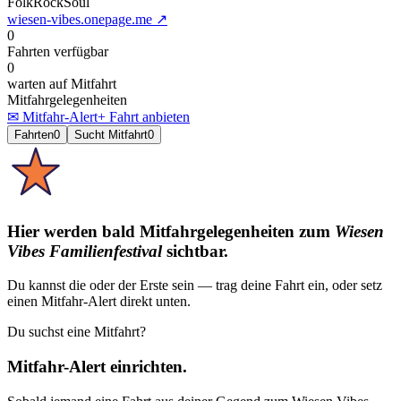
Folk
Rock
Soul
wiesen-vibes.onepage.me
↗
0
Fahrten verfügbar
0
warten auf Mitfahrt
Mitfahrgelegenheiten
✉ Mitfahr-Alert
+ Fahrt anbieten
Fahrten
0
Sucht Mitfahrt
0
Hier werden bald Mitfahrgelegenheiten
zum
Wiesen
Vibes Familienfestival
sichtbar.
Du kannst die oder der Erste sein — trag deine Fahrt ein, oder setz
einen Mitfahr-Alert direkt unten.
Du suchst eine Mitfahrt?
Mitfahr-Alert einrichten.