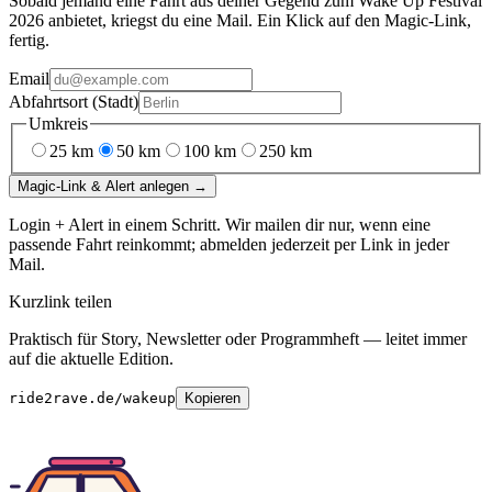
Sobald jemand eine Fahrt aus deiner Gegend
zum
Wake Up Festival
2026
anbietet, kriegst du eine Mail. Ein Klick auf den Magic-Link,
fertig.
Email
Abfahrtsort (Stadt)
Umkreis
25
km
50
km
100
km
250
km
Magic-Link & Alert anlegen →
Login + Alert in einem Schritt. Wir mailen dir nur, wenn eine
passende Fahrt reinkommt; abmelden jederzeit per Link in jeder
Mail.
Kurzlink teilen
Praktisch für Story, Newsletter oder Programmheft — leitet immer
auf die aktuelle Edition.
ride2rave.de/wakeup
Kopieren