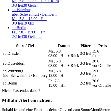
Mi., 5.8.
· 08:00
· Hin + Rück
3/3 frei
30 €
teilen
→
ab Würzburg
über
Schweinfurt · Bamberg
Mi., 5.8.
· 13:00
· Hin
3/3 frei
19 €
fix
→
ab Berlin
Fr., 7.8.
· 15:00
· Hin
2/2 frei
30 €
teilen
→
Start / Ziel
Datum
Plätze
Preis
Mi., 5.8.
15 €
ab Dresden
3/3 frei
08:00 ·
Hin + Rück
fix
Mi., 5.8.
30 €
ab Düsseldorf
3/3 frei
08:00 ·
Hin + Rück
vor Ort teil
ab Würzburg
Mi., 5.8.
19 €
3/3 frei
über
Schweinfurt · Bamberg
13:00 ·
Hin
fix
Fr., 7.8.
30 €
ab Berlin
2/2 frei
15:00 ·
Hin
vor Ort teil
Nichts Passendes dabei?
Mitfahr-Alert einrichten.
Sobald jemand eine Fahrt aus deiner Gegend
zum
SonneMondSterne