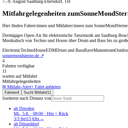
7.–9. August
·
Saalburg-Ebersdorf
, TH
Mitfahrgelegenheiten
zum
SonneMondSter
Hier finden Fahrer:innen und Mitfahrer:innen
zum
SonneMondSterne
Dreitägiges Open-Air für elektronische Tanzmusik am Saalburg Beach
Musikalisch von Techno und House über Drum and Bass bis zu gr
Electronic
Techno
House
EDM
Drum and Bass
Rave
Mainstream
Outdoo
sonnemondsterne.de
↗
4
Fahrten verfügbar
11
warten auf Mitfahrt
Mitfahrgelegenheiten
✉ Mitfahr-Alert
+ Fahrt anbieten
Fahrten
4
Sucht Mitfahrt
11
Sortieren nach Distanz von
ab Dresden
Mi., 5.8.
· 08:00
· Hin + Rück
3/3 frei
15 €
fix
→
ab Düsseldorf