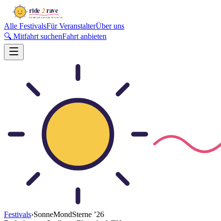
Alle Festivals
Für Veranstalter
Über uns
🔍 Mitfahrt suchen
Fahrt anbieten
Festivals
›
SonneMondSterne
’
26