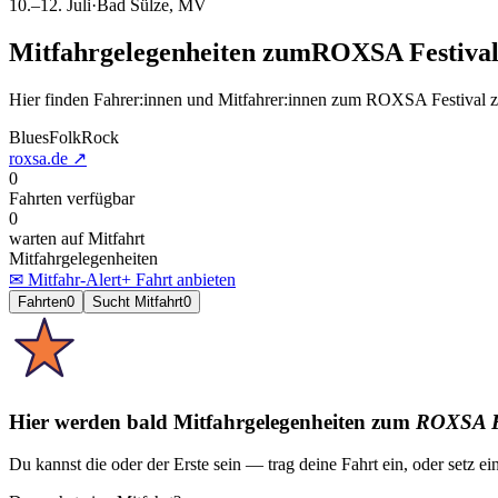
10.–12. Juli
·
Bad Sülze
, MV
Mitfahrgelegenheiten
zum
ROXSA Festiva
Hier finden Fahrer:innen und Mitfahrer:innen
zum
ROXSA Festival
z
Blues
Folk
Rock
roxsa.de
↗
0
Fahrten verfügbar
0
warten auf Mitfahrt
Mitfahrgelegenheiten
✉ Mitfahr-Alert
+ Fahrt anbieten
Fahrten
0
Sucht Mitfahrt
0
Hier werden bald Mitfahrgelegenheiten
zum
ROXSA Fe
Du kannst die oder der Erste sein — trag deine Fahrt ein, oder setz ei