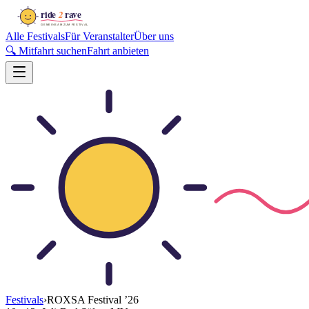
Alle Festivals
Für Veranstalter
Über uns
🔍 Mitfahrt suchen
Fahrt anbieten
Festivals
›
ROXSA Festival
’
26