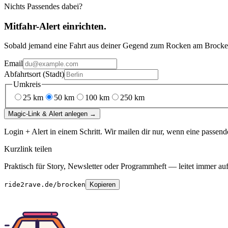
Nichts Passendes dabei?
Mitfahr-Alert einrichten.
Sobald jemand eine Fahrt aus deiner Gegend
zum
Rocken am Brocke
Email
Abfahrtsort (Stadt)
Umkreis
25
km
50
km
100
km
250
km
Magic-Link & Alert anlegen →
Login + Alert in einem Schritt. Wir mailen dir nur, wenn eine passend
Kurzlink teilen
Praktisch für Story, Newsletter oder Programmheft — leitet immer auf 
ride2rave.de/brocken
Kopieren