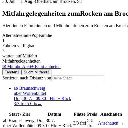
30. Juli – 1. Aug.
·
Oberharz am Brocken
, ST
Mitfahrgelegenheiten
zum
Rocken am Bro
Hier finden Fahrer:innen und Mitfahrer:innen
zum
Rocken am Brock
Alternative
Indie
Pop
Familie
1
Fahrten verfügbar
3
warten auf Mitfahrt
Mitfahrgelegenheiten
✉ Mitfahr-Alert
+ Fahrt anbieten
Fahrten
1
Sucht Mitfahrt
3
Sortieren nach Distanz von
ab Braunschweig
über
Wolfenbüttel
Do., 30.7.
· 09:30
· Hin + Rück
3/3 frei
5 €
fix
→
Start / Ziel
Datum
Plätze
Preis
Anschauen
ab Braunschweig
Do., 30.7.
5 €
3/3 frei
Anschauen →
über
Wolfenbüttel
09:30 ·
Hin + Rück
fix