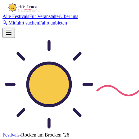
Alle Festivals
Für Veranstalter
Über uns
🔍 Mitfahrt suchen
Fahrt anbieten
Festivals
›
Rocken am Brocken
’
26