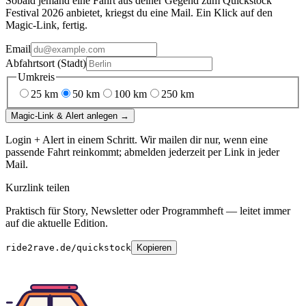
Sobald jemand eine Fahrt aus deiner Gegend
zum
Quickstock
Festival 2026
anbietet, kriegst du eine Mail. Ein Klick auf den
Magic-Link, fertig.
Email
Abfahrtsort (Stadt)
Umkreis
25
km
50
km
100
km
250
km
Magic-Link & Alert anlegen →
Login + Alert in einem Schritt. Wir mailen dir nur, wenn eine
passende Fahrt reinkommt; abmelden jederzeit per Link in jeder
Mail.
Kurzlink teilen
Praktisch für Story, Newsletter oder Programmheft — leitet immer
auf die aktuelle Edition.
ride2rave.de/quickstock
Kopieren