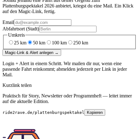
Sobald jemand eine Fahrt aus deiner Gegend
zum
Plattenburgspektakel 2026
anbietet, kriegst du eine Mail. Ein Klick
auf den Magic-Link, fertig.
Email
Abfahrtsort (Stadt)
Umkreis
25
km
50
km
100
km
250
km
Magic-Link & Alert anlegen →
Login + Alert in einem Schritt. Wir mailen dir nur, wenn eine
passende Fahrt reinkommt; abmelden jederzeit per Link in jeder
Mail.
Kurzlink teilen
Praktisch für Story, Newsletter oder Programmheft — leitet immer
auf die aktuelle Edition.
ride2rave.de/plattenburgspektakel
Kopieren