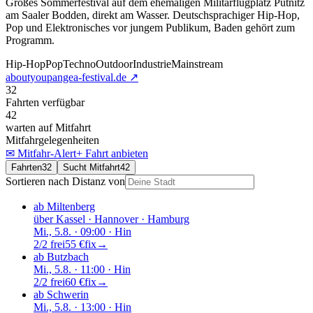
Großes Sommerfestival auf dem ehemaligen Militärflugplatz Pütnitz
am Saaler Bodden, direkt am Wasser. Deutschsprachiger Hip-Hop,
Pop und Elektronisches vor jungem Publikum, Baden gehört zum
Programm.
Hip-Hop
Pop
Techno
Outdoor
Industrie
Mainstream
aboutyoupangea-festival.de
↗
32
Fahrten verfügbar
42
warten auf Mitfahrt
Mitfahrgelegenheiten
✉ Mitfahr-Alert
+ Fahrt anbieten
Fahrten
32
Sucht Mitfahrt
42
Sortieren nach Distanz von
ab Miltenberg
über
Kassel · Hannover · Hamburg
Mi., 5.8.
· 09:00
· Hin
2/2 frei
55 €
fix
→
ab Butzbach
Mi., 5.8.
· 11:00
· Hin
2/2 frei
60 €
fix
→
ab Schwerin
Mi., 5.8.
· 13:00
· Hin