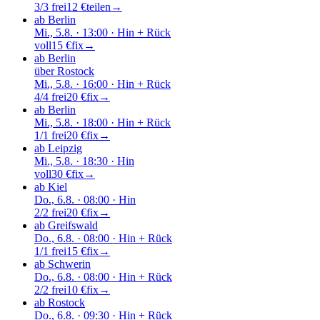
3/3 frei
12 €
teilen
→
ab Berlin
Mi., 5.8.
· 13:00
· Hin + Rück
voll
15 €
fix
→
ab Berlin
über
Rostock
Mi., 5.8.
· 16:00
· Hin + Rück
4/4 frei
20 €
fix
→
ab Berlin
Mi., 5.8.
· 18:00
· Hin + Rück
1/1 frei
20 €
fix
→
ab Leipzig
Mi., 5.8.
· 18:30
· Hin
voll
30 €
fix
→
ab Kiel
Do., 6.8.
· 08:00
· Hin
2/2 frei
20 €
fix
→
ab Greifswald
Do., 6.8.
· 08:00
· Hin + Rück
1/1 frei
15 €
fix
→
ab Schwerin
Do., 6.8.
· 08:00
· Hin + Rück
2/2 frei
10 €
fix
→
ab Rostock
Do., 6.8.
· 09:30
· Hin + Rück