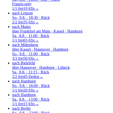
Frauen-only
1/1 frei
10 €
fix
→
nach Leipzig
So., 9.8.
· 18:30
· Rück
2/2 frei
35 €
fix
→
nach Mainz
über
Frankfurt am Main · Kassel · Hamburg
Sa., 8.8.
· 11:00
· Rück
1/1 frei
65 €
fix
→
nach Miltenberg
über
Kassel · Hannover · Hamburg
So., 9.8.
· 11:00
· Rück
3/3 frei
50 €
fix
→
nach Bielefeld
über
Hannover · Hamburg · Lübeck
Sa., 8.8.
· 11:15
· Rück
2/2 frei
45 €
teilen
→
nach Hamburg
So., 9.8.
· 16:00
· Rück
1/1 frei
20 €
fix
→
nach Hamburg
Sa., 8.8.
· 13:00
· Rück
1/1 frei
15 €
fix
→
nach Berlin
So., 9.8.
· 22:00
· Rück