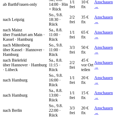
1/1
10 €
Anschauen
ab Barth
Frauen-only
14:00 ·
Hin
frei
fix
→
+ Rück
So., 9.8.
2/2
35 €
Anschauen
nach Leipzig
18:30 ·
frei
fix
→
Rück
nach Mainz
Sa., 8.8.
1/1
65 €
Anschauen
über
Frankfurt am Main ·
11:00 ·
frei
fix
→
Kassel · Hamburg
Rück
nach Miltenberg
So., 9.8.
3/3
50 €
Anschauen
über
Kassel · Hannover ·
11:00 ·
frei
fix
→
Hamburg
Rück
nach Bielefeld
Sa., 8.8.
45 €
2/2
Anschauen
über
Hannover · Hamburg
11:15 ·
vor Ort
frei
→
· Lübeck
Rück
teilen
So., 9.8.
1/1
20 €
Anschauen
nach Hamburg
16:00 ·
frei
fix
→
Rück
Sa., 8.8.
1/1
15 €
Anschauen
nach Hamburg
13:00 ·
frei
fix
→
Rück
So., 9.8.
3/3
20 €
Anschauen
nach Berlin
22:00 ·
frei
fix
→
Rück