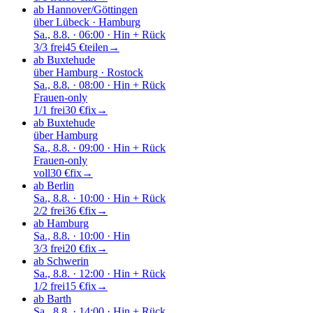
ab Hannover/Göttingen
über
Lübeck · Hamburg
Sa., 8.8.
· 06:00
· Hin + Rück
3/3 frei
45 €
teilen
→
ab Buxtehude
über
Hamburg · Rostock
Sa., 8.8.
· 08:00
· Hin + Rück
Frauen-only
1/1 frei
30 €
fix
→
ab Buxtehude
über
Hamburg
Sa., 8.8.
· 09:00
· Hin + Rück
Frauen-only
voll
30 €
fix
→
ab Berlin
Sa., 8.8.
· 10:00
· Hin + Rück
2/2 frei
36 €
fix
→
ab Hamburg
Sa., 8.8.
· 10:00
· Hin
3/3 frei
20 €
fix
→
ab Schwerin
Sa., 8.8.
· 12:00
· Hin + Rück
1/2 frei
15 €
fix
→
ab Barth
Sa., 8.8.
· 14:00
· Hin + Rück