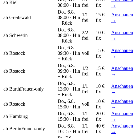
ab Kiel
08:00 ·
Hin
frei
fix
→
Do., 6.8.
1/1
15 €
Anschauen
ab Greifswald
08:00 ·
Hin
frei
fix
→
+ Rück
Do., 6.8.
2/2
10 €
Anschauen
ab Schwerin
08:00 ·
Hin
frei
fix
→
+ Rück
Do., 6.8.
15 €
Anschauen
ab Rostock
09:30 ·
Hin
voll
fix
→
+ Rück
Do., 6.8.
1/2
15 €
Anschauen
ab Rostock
09:30 ·
Hin
frei
fix
→
+ Rück
Do., 6.8.
1/1
10 €
Anschauen
ab Barth
Frauen-only
13:00 ·
Hin
frei
fix
→
+ Rück
Do., 6.8.
10 €
Anschauen
ab Rostock
voll
15:00 ·
Hin
fix
→
Do., 6.8.
1/1
20 €
Anschauen
ab Hamburg
15:30 ·
Hin
frei
fix
→
Do., 6.8.
1/1
40 €
Anschauen
ab Berlin
Frauen-only
16:15 ·
Hin
frei
fix
→