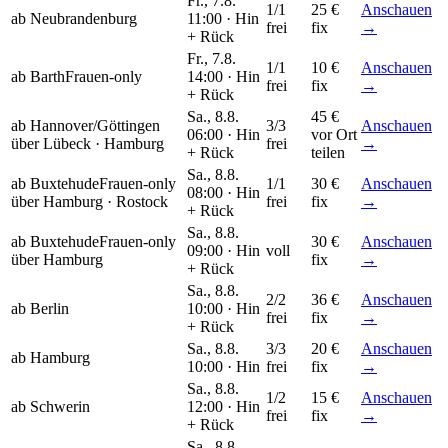
Fr., 7.8.
1/1
25 €
Anschauen
ab Neubrandenburg
11:00 ·
Hin
frei
fix
→
+ Rück
Fr., 7.8.
1/1
10 €
Anschauen
ab Barth
Frauen-only
14:00 ·
Hin
frei
fix
→
+ Rück
Sa., 8.8.
45 €
ab Hannover/Göttingen
3/3
Anschauen
06:00 ·
Hin
vor Ort
über
Lübeck · Hamburg
frei
→
+ Rück
teilen
Sa., 8.8.
ab Buxtehude
Frauen-only
1/1
30 €
Anschauen
08:00 ·
Hin
über
Hamburg · Rostock
frei
fix
→
+ Rück
Sa., 8.8.
ab Buxtehude
Frauen-only
30 €
Anschauen
09:00 ·
Hin
voll
über
Hamburg
fix
→
+ Rück
Sa., 8.8.
2/2
36 €
Anschauen
ab Berlin
10:00 ·
Hin
frei
fix
→
+ Rück
Sa., 8.8.
3/3
20 €
Anschauen
ab Hamburg
10:00 ·
Hin
frei
fix
→
Sa., 8.8.
1/2
15 €
Anschauen
ab Schwerin
12:00 ·
Hin
frei
fix
→
+ Rück
Sa., 8.8.