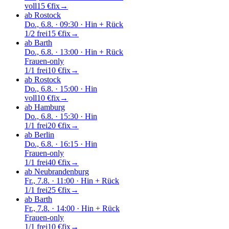
voll
15 €
fix
→
ab Rostock
Do., 6.8.
· 09:30
· Hin + Rück
1/2 frei
15 €
fix
→
ab Barth
Do., 6.8.
· 13:00
· Hin + Rück
Frauen-only
1/1 frei
10 €
fix
→
ab Rostock
Do., 6.8.
· 15:00
· Hin
voll
10 €
fix
→
ab Hamburg
Do., 6.8.
· 15:30
· Hin
1/1 frei
20 €
fix
→
ab Berlin
Do., 6.8.
· 16:15
· Hin
Frauen-only
1/1 frei
40 €
fix
→
ab Neubrandenburg
Fr., 7.8.
· 11:00
· Hin + Rück
1/1 frei
25 €
fix
→
ab Barth
Fr., 7.8.
· 14:00
· Hin + Rück
Frauen-only
1/1 frei
10 €
fix
→