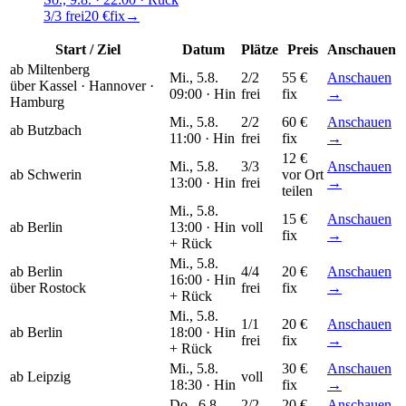
3/3 frei
20 €
fix
→
Start / Ziel
Datum
Plätze
Preis
Anschauen
ab Miltenberg
Mi., 5.8.
2/2
55 €
Anschauen
über
Kassel · Hannover ·
09:00 ·
Hin
frei
fix
→
Hamburg
Mi., 5.8.
2/2
60 €
Anschauen
ab Butzbach
11:00 ·
Hin
frei
fix
→
12 €
Mi., 5.8.
3/3
Anschauen
ab Schwerin
vor Ort
13:00 ·
Hin
frei
→
teilen
Mi., 5.8.
15 €
Anschauen
ab Berlin
13:00 ·
Hin
voll
fix
→
+ Rück
Mi., 5.8.
ab Berlin
4/4
20 €
Anschauen
16:00 ·
Hin
über
Rostock
frei
fix
→
+ Rück
Mi., 5.8.
1/1
20 €
Anschauen
ab Berlin
18:00 ·
Hin
frei
fix
→
+ Rück
Mi., 5.8.
30 €
Anschauen
ab Leipzig
voll
18:30 ·
Hin
fix
→
Do., 6.8.
2/2
20 €
Anschauen