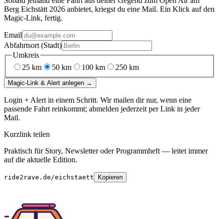
Sobald jemand eine Fahrt aus deiner Gegend
zum
Open Air am
Berg Eichstätt 2026
anbietet, kriegst du eine Mail. Ein Klick auf den
Magic-Link, fertig.
Email
Abfahrtsort (Stadt)
Umkreis
25
km
50
km
100
km
250
km
Magic-Link & Alert anlegen →
Login + Alert in einem Schritt. Wir mailen dir nur, wenn eine
passende Fahrt reinkommt; abmelden jederzeit per Link in jeder
Mail.
Kurzlink teilen
Praktisch für Story, Newsletter oder Programmheft — leitet immer
auf die aktuelle Edition.
ride2rave.de/eichstaett
Kopieren