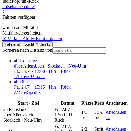
Indie
Pop
Punk
Rock
noisehausen.de
↗
2
Fahrten verfügbar
2
warten auf Mitfahrt
Mitfahrgelegenheiten
✉ Mitfahr-Alert
+ Fahrt anbieten
Fahrten
2
Sucht Mitfahrt
2
Sortieren nach Distanz von
ab Konstanz
über
Allensbach · Stockach · Neu-Ulm
Fr., 24.7.
· 12:00
· Hin + Rück
1/1 frei
30 €
fix
→
ab Ulm
Fr., 24.7.
· 15:15
· Hin + Rück
2/2 frei
Sprit
fix
→
Start / Ziel
Datum
Plätze
Preis
Anschauen
ab Konstanz
Fr., 24.7.
1/1
30 €
Anschauen
über
Allensbach ·
12:00 ·
Hin +
frei
fix
→
Stockach · Neu-Ulm
Rück
Fr., 24.7.
2/2
Sprit
Anschauen