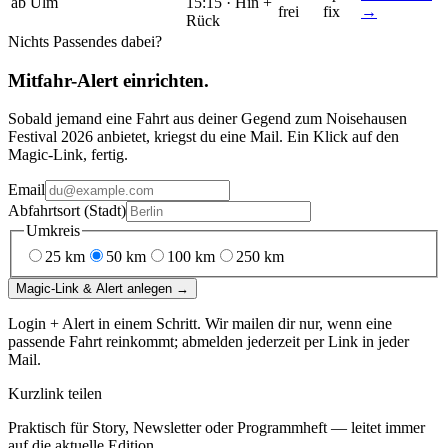
ab Ulm
15:15 ·
Hin +
frei
fix
→
Rück
Nichts Passendes dabei?
Mitfahr-Alert einrichten.
Sobald jemand eine Fahrt aus deiner Gegend
zum
Noisehausen
Festival 2026
anbietet, kriegst du eine Mail. Ein Klick auf den
Magic-Link, fertig.
Email
Abfahrtsort (Stadt)
Umkreis
25
km
50
km
100
km
250
km
Magic-Link & Alert anlegen →
Login + Alert in einem Schritt. Wir mailen dir nur, wenn eine
passende Fahrt reinkommt; abmelden jederzeit per Link in jeder
Mail.
Kurzlink teilen
Praktisch für Story, Newsletter oder Programmheft — leitet immer
auf die aktuelle Edition.