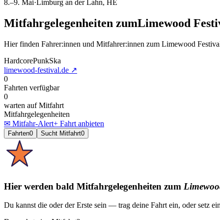
8.–9. Mai
·
Limburg an der Lahn
, HE
Mitfahrgelegenheiten
zum
Limewood Festi
Hier finden Fahrer:innen und Mitfahrer:innen
zum
Limewood Festiva
Hardcore
Punk
Ska
limewood-festival.de
↗
0
Fahrten verfügbar
0
warten auf Mitfahrt
Mitfahrgelegenheiten
✉ Mitfahr-Alert
+ Fahrt anbieten
Fahrten
0
Sucht Mitfahrt
0
Hier werden bald Mitfahrgelegenheiten
zum
Limewood
Du kannst die oder der Erste sein — trag deine Fahrt ein, oder setz ei