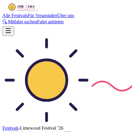
Alle Festivals
Für Veranstalter
Über uns
🔍 Mitfahrt suchen
Fahrt anbieten
Festivals
›
Limewood Festival
’
26