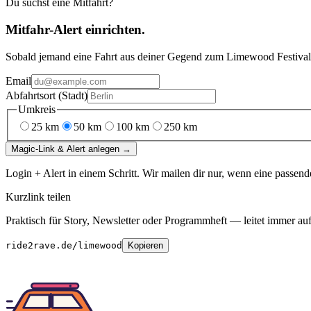
Du suchst eine Mitfahrt?
Mitfahr-Alert einrichten.
Sobald jemand eine Fahrt aus deiner Gegend
zum
Limewood Festiva
Email
Abfahrtsort (Stadt)
Umkreis
25
km
50
km
100
km
250
km
Magic-Link & Alert anlegen →
Login + Alert in einem Schritt. Wir mailen dir nur, wenn eine passend
Kurzlink teilen
Praktisch für Story, Newsletter oder Programmheft — leitet immer auf 
ride2rave.de/limewood
Kopieren