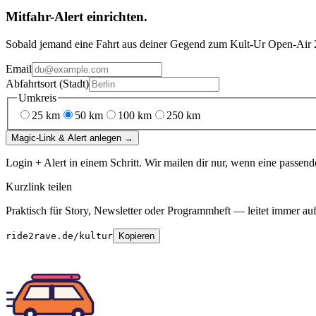
Mitfahr-Alert einrichten.
Sobald jemand eine Fahrt aus deiner Gegend
zum
Kult-Ur Open-Air
Email
Abfahrtsort (Stadt)
Umkreis
25
km
50
km
100
km
250
km
Magic-Link & Alert anlegen →
Login + Alert in einem Schritt. Wir mailen dir nur, wenn eine passend
Kurzlink teilen
Praktisch für Story, Newsletter oder Programmheft — leitet immer auf 
ride2rave.de/kultur
Kopieren