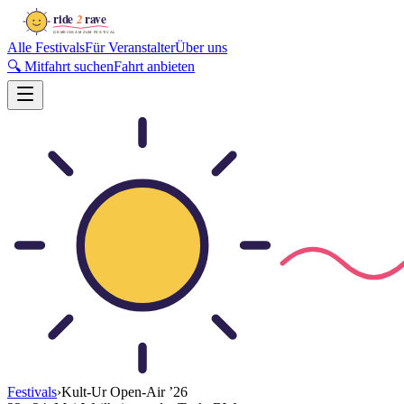
Alle Festivals
Für Veranstalter
Über uns
🔍 Mitfahrt suchen
Fahrt anbieten
Festivals
›
Kult-Ur Open-Air
’
26