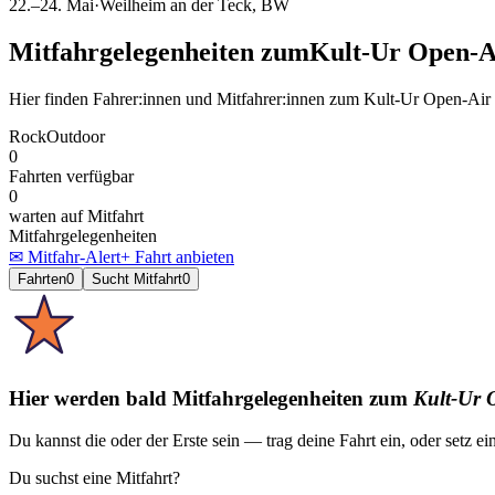
22.–24. Mai
·
Weilheim an der Teck
, BW
Mitfahrgelegenheiten
zum
Kult-Ur Open-A
Hier finden Fahrer:innen und Mitfahrer:innen
zum
Kult-Ur Open-Air
Rock
Outdoor
0
Fahrten verfügbar
0
warten auf Mitfahrt
Mitfahrgelegenheiten
✉ Mitfahr-Alert
+ Fahrt anbieten
Fahrten
0
Sucht Mitfahrt
0
Hier werden bald Mitfahrgelegenheiten
zum
Kult-Ur 
Du kannst die oder der Erste sein — trag deine Fahrt ein, oder setz ei
Du suchst eine Mitfahrt?