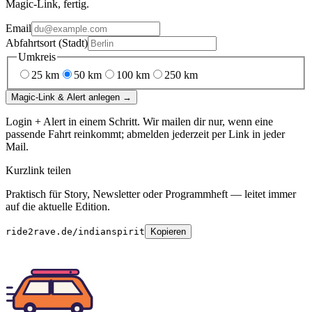
Magic-Link, fertig.
Email
Abfahrtsort (Stadt)
Umkreis
25
km
50
km
100
km
250
km
Magic-Link & Alert anlegen →
Login + Alert in einem Schritt. Wir mailen dir nur, wenn eine
passende Fahrt reinkommt; abmelden jederzeit per Link in jeder
Mail.
Kurzlink teilen
Praktisch für Story, Newsletter oder Programmheft — leitet immer
auf die aktuelle Edition.
ride2rave.de/indianspirit
Kopieren