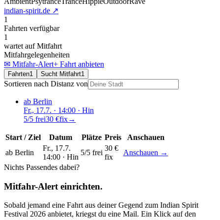
Ambient
Psytrance
Trance
Hippie
Outdoor
Rave
indian-spirit.de
↗
1
Fahrten verfügbar
1
wartet auf Mitfahrt
Mitfahrgelegenheiten
✉ Mitfahr-Alert
+ Fahrt anbieten
Fahrten
1
Sucht Mitfahrt
1
Sortieren nach Distanz von
ab Berlin
Fr., 17.7.
· 14:00
· Hin
5/5 frei
30 €
fix
→
Start / Ziel
Datum
Plätze
Preis
Anschauen
Fr., 17.7.
30 €
ab Berlin
5/5 frei
Anschauen →
14:00 ·
Hin
fix
Nichts Passendes dabei?
Mitfahr-Alert einrichten.
Sobald jemand eine Fahrt aus deiner Gegend
zum
Indian Spirit
Festival 2026
anbietet, kriegst du eine Mail. Ein Klick auf den