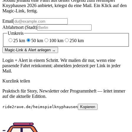
Sobald jemand eine Fahrt aus deiner Gegend
zum
Heimspiel
Knyphausen 2026
anbietet, kriegst du eine Mail. Ein Klick auf den
Magic-Link, fertig.
Email
Abfahrtsort (Stadt)
Umkreis
25
km
50
km
100
km
250
km
Magic-Link & Alert anlegen →
Login + Alert in einem Schritt. Wir mailen dir nur, wenn eine
passende Fahrt reinkommt; abmelden jederzeit per Link in jeder
Mail.
Kurzlink teilen
Praktisch für Story, Newsletter oder Programmheft — leitet immer
auf die aktuelle Edition.
ride2rave.de/heimspielknyphausen
Kopieren