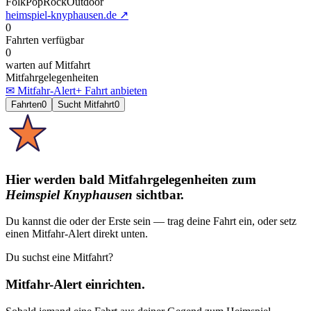
Folk
Pop
Rock
Outdoor
heimspiel-knyphausen.de
↗
0
Fahrten verfügbar
0
warten auf Mitfahrt
Mitfahrgelegenheiten
✉ Mitfahr-Alert
+ Fahrt anbieten
Fahrten
0
Sucht Mitfahrt
0
Hier werden bald Mitfahrgelegenheiten
zum
Heimspiel Knyphausen
sichtbar.
Du kannst die oder der Erste sein — trag deine Fahrt ein, oder setz
einen Mitfahr-Alert direkt unten.
Du suchst eine Mitfahrt?
Mitfahr-Alert einrichten.