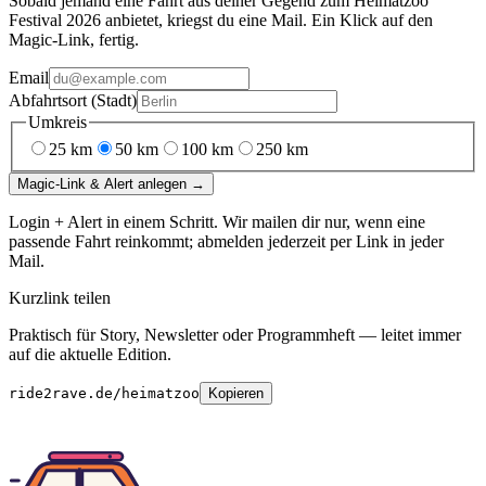
Sobald jemand eine Fahrt aus deiner Gegend
zum
Heimatzoo
Festival 2026
anbietet, kriegst du eine Mail. Ein Klick auf den
Magic-Link, fertig.
Email
Abfahrtsort (Stadt)
Umkreis
25
km
50
km
100
km
250
km
Magic-Link & Alert anlegen →
Login + Alert in einem Schritt. Wir mailen dir nur, wenn eine
passende Fahrt reinkommt; abmelden jederzeit per Link in jeder
Mail.
Kurzlink teilen
Praktisch für Story, Newsletter oder Programmheft — leitet immer
auf die aktuelle Edition.
ride2rave.de/heimatzoo
Kopieren