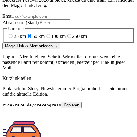
den Magic-Link, fertig.
Email
Abfahrtsort (Stadt)
Umkreis
25
km
50
km
100
km
250
km
Magic-Link & Alert anlegen →
Login + Alert in einem Schritt. Wir mailen dir nur, wenn eine
passende Fahrt reinkommt; abmelden jederzeit per Link in jeder
Mail.
Kurzlink teilen
Praktisch für Story, Newsletter oder Programmheft — leitet immer
auf die aktuelle Edition.
ride2rave.de/grevengrass
Kopieren