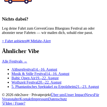
Nichts dabei?
Leg deine Fahrt
zum
GrevenGrass Bluegrass Festival
an oder
abonnier neue Fahrten — wir mailen dich, sobald eine passt.
+ Fahrt anbieten
✉ Mitfahr-Alert
Ähnlicher Vibe
Alle Festivals →
Altburgfestival
14.–16. August
Musik & Stille Festival
14.–16. August
Baltic Open Air
19.–22. August
Wolfszeit Festival
20.–22. August
5. Phantastisches Spektakel zu Erpolzheim
21.–23. August
© 2026 ride2rave · Privatprojekt
Über uns
Unser Impact
News
Für
Veranstalter
Kontakt
Impressum
Datenschutz
💡
Idee / Frage?