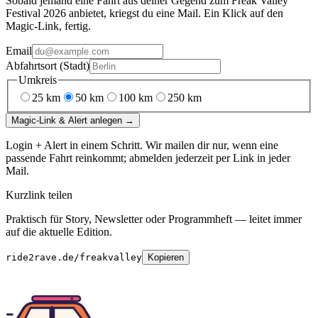
Sobald jemand eine Fahrt aus deiner Gegend
zum
Freak Valley
Festival 2026
anbietet, kriegst du eine Mail. Ein Klick auf den
Magic-Link, fertig.
Email
Abfahrtsort (Stadt)
Umkreis
25
km
50
km
100
km
250
km
Magic-Link & Alert anlegen →
Login + Alert in einem Schritt. Wir mailen dir nur, wenn eine
passende Fahrt reinkommt; abmelden jederzeit per Link in jeder
Mail.
Kurzlink teilen
Praktisch für Story, Newsletter oder Programmheft — leitet immer
auf die aktuelle Edition.
ride2rave.de/freakvalley
Kopieren