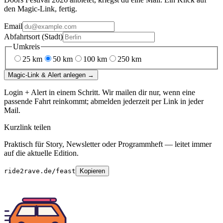
den Magic-Link, fertig.
Email
Abfahrtsort (Stadt)
Umkreis
25
km
50
km
100
km
250
km
Magic-Link & Alert anlegen →
Login + Alert in einem Schritt. Wir mailen dir nur, wenn eine
passende Fahrt reinkommt; abmelden jederzeit per Link in jeder
Mail.
Kurzlink teilen
Praktisch für Story, Newsletter oder Programmheft — leitet immer
auf die aktuelle Edition.
ride2rave.de/feast
Kopieren