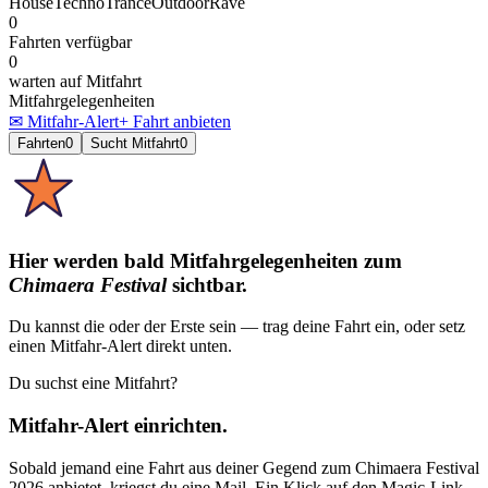
House
Techno
Trance
Outdoor
Rave
0
Fahrten verfügbar
0
warten auf Mitfahrt
Mitfahrgelegenheiten
✉ Mitfahr-Alert
+ Fahrt anbieten
Fahrten
0
Sucht Mitfahrt
0
Hier werden bald Mitfahrgelegenheiten
zum
Chimaera Festival
sichtbar.
Du kannst die oder der Erste sein — trag deine Fahrt ein, oder setz
einen Mitfahr-Alert direkt unten.
Du suchst eine Mitfahrt?
Mitfahr-Alert einrichten.
Sobald jemand eine Fahrt aus deiner Gegend
zum
Chimaera Festival
2026
anbietet, kriegst du eine Mail. Ein Klick auf den Magic-Link,