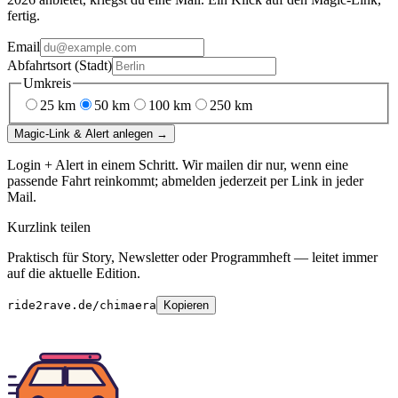
fertig.
Email
Abfahrtsort (Stadt)
Umkreis
25
km
50
km
100
km
250
km
Magic-Link & Alert anlegen →
Login + Alert in einem Schritt. Wir mailen dir nur, wenn eine
passende Fahrt reinkommt; abmelden jederzeit per Link in jeder
Mail.
Kurzlink teilen
Praktisch für Story, Newsletter oder Programmheft — leitet immer
auf die aktuelle Edition.
ride2rave.de/chimaera
Kopieren