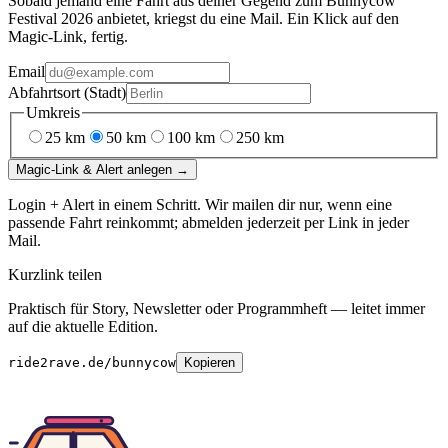
Sobald jemand eine Fahrt aus deiner Gegend
zum
Bunnycow
Festival 2026
anbietet, kriegst du eine Mail. Ein Klick auf den
Magic-Link, fertig.
Email
Abfahrtsort (Stadt)
Umkreis
25
km
50
km
100
km
250
km
Magic-Link & Alert anlegen →
Login + Alert in einem Schritt. Wir mailen dir nur, wenn eine
passende Fahrt reinkommt; abmelden jederzeit per Link in jeder
Mail.
Kurzlink teilen
Praktisch für Story, Newsletter oder Programmheft — leitet immer
auf die aktuelle Edition.
ride2rave.de/bunnycow
Kopieren