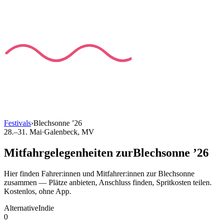
Festivals
›
Blechsonne
’
26
28.–31. Mai
·
Galenbeck
, MV
Mitfahrgelegenheiten
zur
Blechsonne
’
26
Hier finden Fahrer:innen und Mitfahrer:innen
zur
Blechsonne
zusammen — Plätze anbieten, Anschluss finden, Spritkosten teilen.
Kostenlos, ohne App.
Alternative
Indie
0