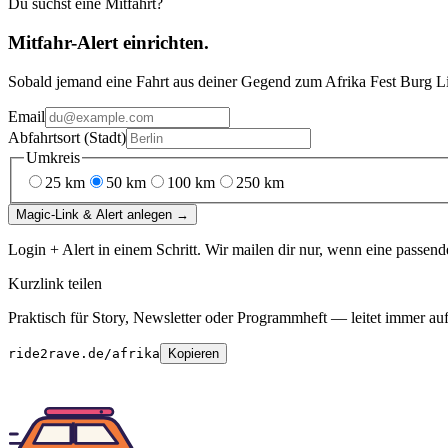
Du suchst eine Mitfahrt?
Mitfahr-Alert einrichten.
Sobald jemand eine Fahrt aus deiner Gegend
zum
Afrika Fest Burg L
Email
Abfahrtsort (Stadt)
Umkreis
25
km
50
km
100
km
250
km
Magic-Link & Alert anlegen →
Login + Alert in einem Schritt. Wir mailen dir nur, wenn eine passend
Kurzlink teilen
Praktisch für Story, Newsletter oder Programmheft — leitet immer auf 
ride2rave.de/afrika
Kopieren