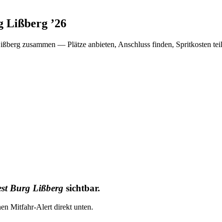
g Lißberg
’
26
Lißberg
zusammen — Plätze anbieten, Anschluss finden, Spritkosten tei
est Burg Lißberg
sichtbar.
nen Mitfahr-Alert direkt unten.