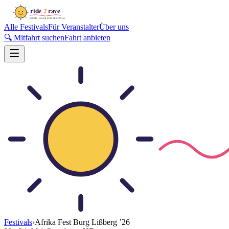
Alle Festivals
Für Veranstalter
Über uns
🔍 Mitfahrt suchen
Fahrt anbieten
Festivals
›
Afrika Fest Burg Lißberg
’
26