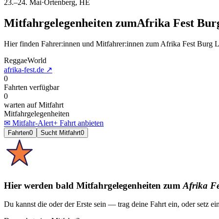
23.–24. Mai
·
Ortenberg
, HE
Mitfahrgelegenheiten
zum
Afrika Fest Bur
Hier finden Fahrer:innen und Mitfahrer:innen
zum
Afrika Fest Burg 
Reggae
World
afrika-fest.de
↗
0
Fahrten verfügbar
0
warten auf Mitfahrt
Mitfahrgelegenheiten
✉ Mitfahr-Alert
+ Fahrt anbieten
Fahrten
0
Sucht Mitfahrt
0
Hier werden bald Mitfahrgelegenheiten
zum
Afrika F
Du kannst die oder der Erste sein — trag deine Fahrt ein, oder setz ei