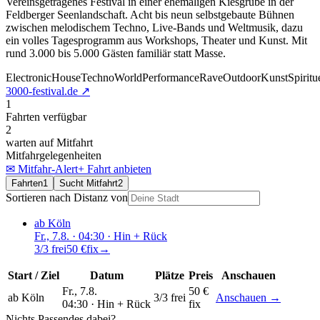
Vereinsgetragenes Festival in einer ehemaligen Kiesgrube in der
Feldberger Seenlandschaft. Acht bis neun selbstgebaute Bühnen
zwischen melodischem Techno, Live-Bands und Weltmusik, dazu
ein volles Tagesprogramm aus Workshops, Theater und Kunst. Mit
rund 3.000 bis 5.000 Gästen familiär statt Masse.
Electronic
House
Techno
World
Performance
Rave
Outdoor
Kunst
Spiritu
3000-festival.de
↗
1
Fahrten verfügbar
2
warten auf Mitfahrt
Mitfahrgelegenheiten
✉ Mitfahr-Alert
+ Fahrt anbieten
Fahrten
1
Sucht Mitfahrt
2
Sortieren nach Distanz von
ab Köln
Fr., 7.8.
· 04:30
· Hin + Rück
3/3 frei
50 €
fix
→
Start / Ziel
Datum
Plätze
Preis
Anschauen
Fr., 7.8.
50 €
ab Köln
3/3 frei
Anschauen →
04:30 ·
Hin + Rück
fix
Nichts Passendes dabei?