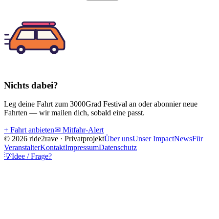
Nichts dabei?
Leg deine Fahrt
zum
3000Grad Festival
an oder abonnier neue
Fahrten — wir mailen dich, sobald eine passt.
+ Fahrt anbieten
✉ Mitfahr-Alert
© 2026 ride2rave · Privatprojekt
Über uns
Unser Impact
News
Für
Veranstalter
Kontakt
Impressum
Datenschutz
💡
Idee / Frage?