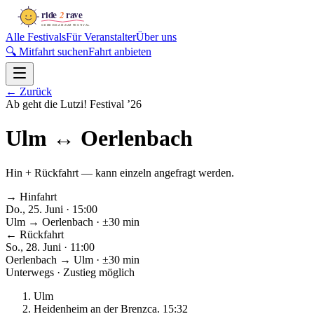
Alle Festivals
Für Veranstalter
Über uns
🔍 Mitfahrt suchen
Fahrt anbieten
←
Zurück
Ab geht die Lutzi! Festival
’
26
Ulm
↔
Oerlenbach
Hin + Rückfahrt — kann einzeln angefragt werden.
→ Hinfahrt
Do., 25. Juni · 15:00
Ulm
→
Oerlenbach
· ±30 min
← Rückfahrt
So., 28. Juni · 11:00
Oerlenbach
→
Ulm
· ±30 min
Unterwegs · Zustieg möglich
Ulm
Heidenheim an der Brenz
ca.
15:32