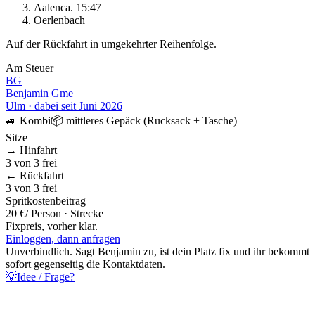
Aalen
ca.
15:47
Oerlenbach
Auf der Rückfahrt in umgekehrter Reihenfolge.
Am Steuer
BG
Benjamin Gme
Ulm
·
dabei seit
Juni 2026
🚙
Kombi
📦
mittleres Gepäck (Rucksack + Tasche)
Sitze
→ Hinfahrt
3
von
3
frei
← Rückfahrt
3
von
3
frei
Spritkostenbeitrag
20 €
/ Person · Strecke
Fixpreis, vorher klar.
Einloggen, dann anfragen
Unverbindlich. Sagt
Benjamin
zu, ist dein Platz fix und ihr bekommt
sofort gegenseitig die Kontaktdaten.
💡
Idee / Frage?