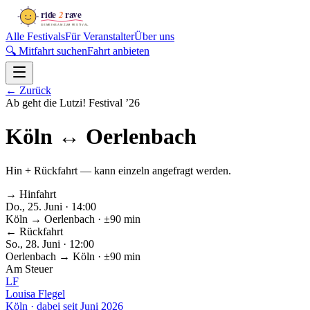
Alle Festivals
Für Veranstalter
Über uns
🔍 Mitfahrt suchen
Fahrt anbieten
←
Zurück
Ab geht die Lutzi! Festival
’
26
Köln
↔
Oerlenbach
Hin + Rückfahrt — kann einzeln angefragt werden.
→ Hinfahrt
Do., 25. Juni · 14:00
Köln
→
Oerlenbach
· ±90 min
← Rückfahrt
So., 28. Juni · 12:00
Oerlenbach
→
Köln
· ±90 min
Am Steuer
LF
Louisa Flegel
Köln
·
dabei seit
Juni 2026