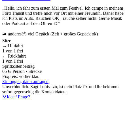
„
Hello, ich fahr zum ersten Mal zum Festival. Ich campe in meinem
Ford Transit und treffe mich vor Ort mit einer Freundin. Daher habe
ich Platz im Auto. Rauchen OK - rauche selber nicht. Gerne Musik
oder Podcast auf den Ohren ☺️
“
🚙
anderes
📦
viel Gepäck (Zelt + großes Gepäck ok)
Sitze
→ Hinfahrt
1
von
1
frei
← Rückfahrt
1
von
1
frei
Spritkostenbeitrag
65 €
/ Person · Strecke
Fixpreis, vorher klar.
Einloggen, dann anfragen
Unverbindlich. Sagt
Louisa
zu, ist dein Platz fix und ihr bekommt
sofort gegenseitig die Kontaktdaten.
💡
Idee / Frage?