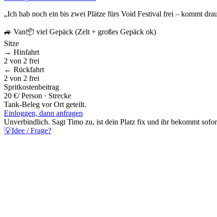
„
Ich hab noch ein bis zwei Plätze fürs Void Festival frei – kommt dra
🚙
Van
📦
viel Gepäck (Zelt + großes Gepäck ok)
Sitze
→ Hinfahrt
2
von
2
frei
← Rückfahrt
2
von
2
frei
Spritkostenbeitrag
20 €
/ Person · Strecke
Tank-Beleg vor Ort geteilt.
Einloggen, dann anfragen
Unverbindlich. Sagt
Timo
zu, ist dein Platz fix und ihr bekommt sofo
💡
Idee / Frage?