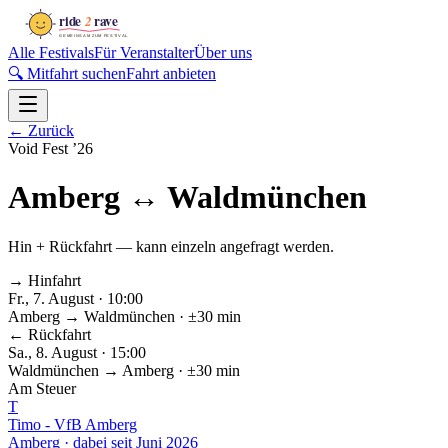
Alle Festivals
Für Veranstalter
Über uns
🔍 Mitfahrt suchen
Fahrt anbieten
←
Zurück
Void Fest
’
26
Amberg
↔
Waldmünchen
Hin + Rückfahrt — kann einzeln angefragt werden.
→ Hinfahrt
Fr., 7. August · 10:00
Amberg
→
Waldmünchen
· ±30 min
← Rückfahrt
Sa., 8. August · 15:00
Waldmünchen
→
Amberg
· ±30 min
Am Steuer
T
Timo - VfB Amberg
Amberg
·
dabei seit
Juni 2026