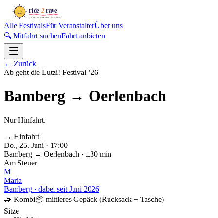
Alle Festivals
Für Veranstalter
Über uns
🔍 Mitfahrt suchen
Fahrt anbieten
←
Zurück
Ab geht die Lutzi! Festival
’
26
Bamberg
→
Oerlenbach
Nur Hinfahrt.
→ Hinfahrt
Do., 25. Juni · 17:00
Bamberg
→
Oerlenbach
· ±30 min
Am Steuer
M
Maria
Bamberg
·
dabei seit
Juni 2026
🚙
Kombi
📦
mittleres Gepäck (Rucksack + Tasche)
Sitze