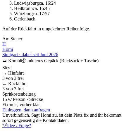
Ludwigsburg
ca.
16:24
Heilbronn
ca.
16:45
Würzburg
ca.
17:57
Oerlenbach
Auf der Rückfahrt in umgekehrter Reihenfolge.
Am Steuer
H
Homi
Stuttgart
·
dabei seit
Juni 2026
🚙
Kombi
📦
mittleres Gepäck (Rucksack + Tasche)
Sitze
→ Hinfahrt
3
von
3
frei
← Rückfahrt
3
von
3
frei
Spritkostenbeitrag
15 €
/ Person · Strecke
Fixpreis, vorher klar.
Einloggen, dann anfragen
Unverbindlich. Sagt
Homi
zu, ist dein Platz fix und ihr bekommt
sofort gegenseitig die Kontaktdaten.
💡
Idee / Frage?