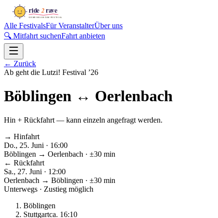
Alle Festivals
Für Veranstalter
Über uns
🔍 Mitfahrt suchen
Fahrt anbieten
←
Zurück
Ab geht die Lutzi! Festival
’
26
Böblingen
↔
Oerlenbach
Hin + Rückfahrt — kann einzeln angefragt werden.
→ Hinfahrt
Do., 25. Juni · 16:00
Böblingen
→
Oerlenbach
· ±30 min
← Rückfahrt
Sa., 27. Juni · 12:00
Oerlenbach
→
Böblingen
· ±30 min
Unterwegs · Zustieg möglich
Böblingen
Stuttgart
ca.
16:10